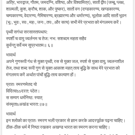
अत्रि, भारद्वाज, गौतम, जमदग्नि, वशिष्ठ, और विश्वामित्र), सातों द्वीप (जम्बू, प्लक्ष,
शाल्मली, कुश, क्रौच, शाक, और पुष्कर), सातों वन (दण्डकारण्य, खण्डकारण्य,
चम्पकारण्य, वेदारण्य, नैमिषारण्य, ब्रह्मारण्य और धर्मारण्य), भूलोक आदि सातों भूवन
(भूः, भुवः, स्वः, महः, जनः, तपः, और सत्य) सभी मेरे प्रभात को मंगलमय करें।
पृथ्वी सगंधा सरसास्तापथाप:
स्पर्शी च वायु ज्वर्लनम च तेज: नभ: सशब्दम महता सहैव
कुर्वन्तु सर्वे मम सुप्रभातम॥ ६॥
भावार्थ
अपने गुणरूपी गंध से युक्त पृथ्वी, रस से युक्त जल, स्पर्श से युक्त वायु, ज्वलनशील
तेज, तथा शब्द रूपी गुण से युक्त आकाश महत् तत्व बुद्धि के साथ मेरे प्रभात को
मंगलमय करें अर्थात पांचों बुद्धि-तत्व कल्याण हों।
प्रातः स्मरणमेतद यो
विदित्वाssदरत: पठेत।
स सम्यग धर्मनिष्ठ: स्यात्
संस्मृताsअखंड भारत:॥७॥
भावार्थ
इन श्लोको का प्रातः स्मरण भली प्रकार से ज्ञान करके आदरपूर्वक पढ़ना चाहिए।
ठीक-ठीक धर्म में निष्ठा रखकर अखण्ड भारत का स्मरण करना चाहिए।