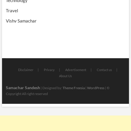
Technology
Travel
Vishv Samachar
Disclaimer
Privacy
Advertisement
Contact us
About Us
Samachar Sandesh
| Designed by:
Theme Freesia
|
WordPress
| ©
Copyright All right reserved