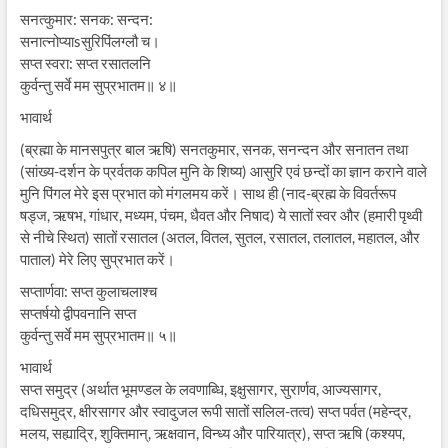
सनत्कुमार: सनक: सन्दन:
सनात्नोप्याsसुरिपिंलग्लौ च।
सप्त स्वरा: सप्त रसातलनि
कुर्वन्तु सर्वे मम सुप्रभातम॥ ४॥
भावार्थ
(ब्रह्मा के मानसपुत्र बाल ऋषि) सनतकुमार, सनक, सनन्दन और सनातन तथा
(सांख्य-दर्शन के प्रर्वतक कपिल मुनि के शिष्य) आसुरि एवं छन्दों का ज्ञान कराने वाले
मुनि पिंगल मेरे इस प्रभात को मंगलमय करें। साथ ही (नाद-ब्रह्म के विवर्तरूप
षड्ज, ऋषभ, गांधार, मध्यम, पंचम, धैवत और निषाद) ये सातों स्वर और (हमारी पृथ्वी
से नीचे स्थित) सातों रसातल (अतल, वितल, सुतल, रसातल, तलातल, महातल, और
पाताल) मेरे लिए सुप्रभात करें।
सप्तार्णवा: सप्त कुलाचलाश्च
सप्तर्षयो द्वीपवनानि सप्त
कुर्वन्तु सर्वे मम सुप्रभातम॥ ५॥
भावार्थ
सप्त समुद्र (अर्थात भूमण्डल के लवणाब्धि, इक्षुसागर, सुरार्णव, आज्यसागर,
दधिसमुद्र, क्षीरसागर और स्वादुजल रूपी सातों सलिल-तत्व) सप्त पर्वत (महेन्द्र,
मलय, सह्याद्रि, शुक्तिमान्, ऋक्षवान, विन्ध्य और पारियात्र), सप्त ऋषि (कश्यप,