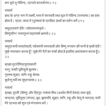
कर मूले तु गोविन्द:, प्रभाते करदर्शनम॥ १॥
भावार्थ
हाथ के अग्र भाग में लक्ष्मी, मध्य में सरस्वती तथा मूल में गोविन्द (परमात्मा ) का वास
होता है। प्रातः काल में (पुरुषार्थ के प्रतीक) हाथों का दर्शन करें॥१॥
समुद्रवसने देवि ! पर्वतस्तनमंड्ले।
विष्णुपत्नि! नमस्तुभ्यं पाद्स्पर्श्म क्षमस्वे॥ २॥
भावार्थ
समुद्ररूपी वस्त्रोवाली, पर्वतरूपी स्तनवाली और विष्णु भगवान की पत्नी हे पृथ्वी देवी !
तुम्हे नमस्कार करता हूँ ! तुम्हे मेरे पैरों का स्पर्श होता है इसलिए क्षमायाचना करता हूँ॥
२॥
ब्रह्मा मुरारीस्त्रिपुरांतकारी
भानु: शाशी भूमिसुतो बुधश्च।
गुरुश्च शुक्र: शनि-राहु-केतवः
कुर्वन्तु सर्वे मम सुप्रभातम॥ ३॥
भावार्थ
ब्रह्मा, मुरारि (विष्णु) और त्रिपुर-नाशक शिव (अर्थात तीनों देवता) तथा सूर्य,
चन्द्रमा, भूमिपुत्र (मंगल), बुध, बृहस्पति, शुक्र्र, शनि, राहु और केतु ये नवग्रह, सभी
मेरे प्रभात को शुभ एवं मंगलमय करें।