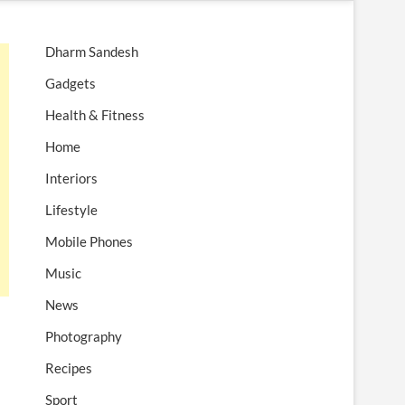
n
u
Dharm Sandesh
B
u
Gadgets
t
Health & Fitness
t
o
Home
n
Interiors
Lifestyle
Mobile Phones
Music
News
Photography
Recipes
Sport