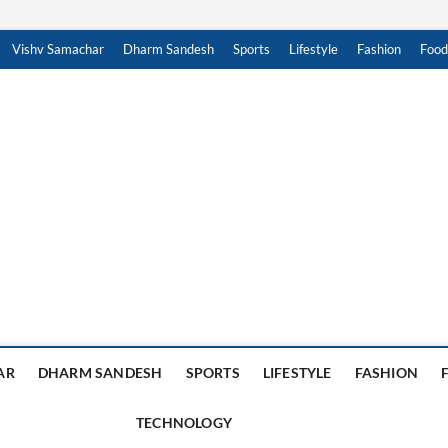
Vishv Samachar
Dharm Sandesh
Sports
Lifestyle
Fashion
Food
achar Sandesh
, हिंदी न्यूज़ , HINDI SAMACHAR, हिंदी समाचार
AR
DHARM SANDESH
SPORTS
LIFESTYLE
FASHION
TECHNOLOGY