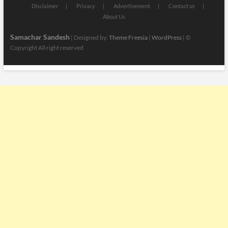
Disclaimer
Privacy
Advertisement
Contact us
About Us
Samachar Sandesh
| Designed by:
Theme Freesia
|
WordPress
| ©
Copyright All right reserved