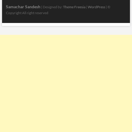
Samachar Sandesh
| Designed by:
Theme Freesia
|
WordPress
| ©
Copyright All right reserved