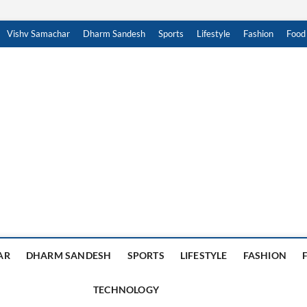
Vishv Samachar
Dharm Sandesh
Sports
Lifestyle
Fashion
Food
achar Sandesh
, हिंदी न्यूज़ , HINDI SAMACHAR, हिंदी समाचार
AR
DHARM SANDESH
SPORTS
LIFESTYLE
FASHION
TECHNOLOGY