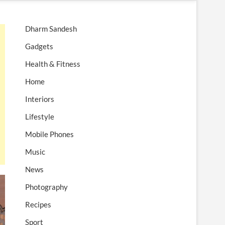
n
u
Dharm Sandesh
B
u
Gadgets
t
Health & Fitness
t
o
Home
n
Interiors
Lifestyle
Mobile Phones
Music
News
Photography
Recipes
Sport