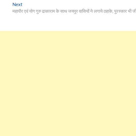
Next
Next
post:
महापौर एवं योग गुरु ढाकाराम के साथ जयपुर वासियों ने लगाये ठहाके, पुरस्कार भी जी