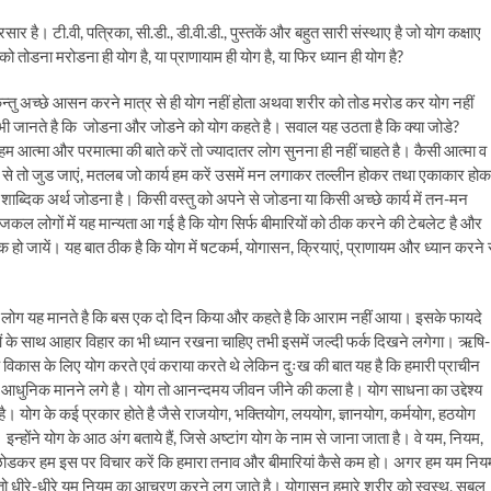
ार है। टी.वी, पत्रिका, सी.डी., डी.वी.डी., पुस्तकें और बहुत सारी संस्थाए है जो योग कक्षाए
 तोडना मरोडना ही योग है, या प्राणायाम ही योग है, या फिर ध्यान ही योग है?
्तु अच्छे आसन करने मात्र से ही योग नहीं होता अथवा शरीर को तोड मरोड कर योग नहीं
सभी जानते है कि जोडना और जोडने को योग कहते है। सवाल यह उठता है कि क्या जोडे?
त्मा और परमात्मा की बाते करें तो ज्यादातर लोग सुनना ही नहीं चाहते है। कैसी आत्मा व
ीर से तो जुड जाएं, मतलब जो कार्य हम करें उसमें मन लगाकर तल्लीन होकर तथा एकाकार हो
ा शाब्दिक अर्थ जोडना है। किसी वस्तु को अपने से जोडना या किसी अच्छे कार्य में तन-मन
जकल लोगों में यह मान्यता आ गई है कि योग सिर्फ बीमारियों को ठीक करने की टेबलेट है और
हो जायें। यह बात ठीक है कि योग में षटकर्म, योगासन, क्रियाएं, प्राणायम और ध्यान करने 
लोग यह मानते है कि बस एक दो दिन किया और कहते है कि आराम नहीं आया। इसके फायदे
के साथ आहार विहार का भी ध्यान रखना चाहिए तभी इसमें जल्दी फर्क दिखने लगेगा। ऋषि-
 विकास के लिए योग करते एवं कराया करते थे लेकिन दुःख की बात यह है कि हमारी प्राचीन
 आधुनिक मानने लगे है। योग तो आनन्दमय जीवन जीने की कला है। योग साधना का उद्देश्य
ै। योग के कई प्रकार होते है जैसे राजयोग, भक्तियोग, लययोग, ज्ञानयोग, कर्मयोग, हठयोग
ै। इन्होंने योग के आठ अंग बताये हैं, जिसे अष्टांग योग के नाम से जाना जाता है। वे यम, नियम,
सब छोडकर हम इस पर विचार करें कि हमारा तनाव और बीमारियां कैसे कम हो। अगर हम यम निय
ें तो धीरे-धीरे यम नियम का आचरण करने लग जाते है। योगासन हमारे शरीर को स्वस्थ, सबल