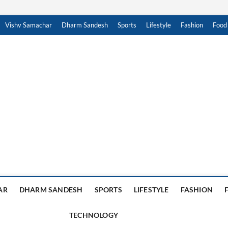
Vishv Samachar
Dharm Sandesh
Sports
Lifestyle
Fashion
Food
achar Sandesh
, हिंदी न्यूज़ , HINDI SAMACHAR, हिंदी समाचार
AR
DHARM SANDESH
SPORTS
LIFESTYLE
FASHION
TECHNOLOGY