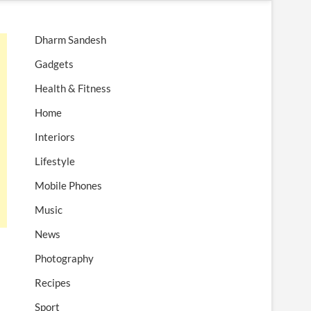
n
u
Dharm Sandesh
B
u
Gadgets
t
Health & Fitness
t
o
Home
n
Interiors
Lifestyle
Mobile Phones
Music
News
Photography
Recipes
Sport