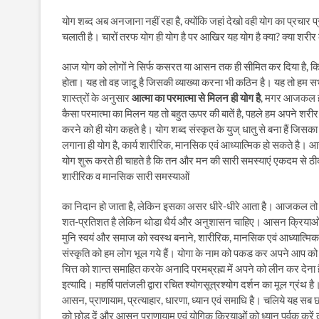
योग शब्द अब अनजाना नहीं रहा है, क्योंकि जहां देखो वही योग का प्रचार प्रस
चलाती है। चारों तरफ योग ही योग है पर आखिर यह योग है क्या? क्या शरीर को
आज योग को लोगों ने सिर्फ कसरत या आसन तक ही सीमित कर दिया है, किन
होता। यह तो वह जादू है जिसकी व्याख्या करना भी कठिन है। यह तो हम 
शास्त्रों के अनुसार
आत्मा का परमात्मा से मिलन ही योग है
, मगर आजकल हम आ
कैसा परमात्मा का मिलन यह तो बहुत ऊपर की बातें है, पहले हम अपने शर
करने को ही योग कहते है। योग शब्द संस्कृत के युज् धातु से बना हैं जिसक
लगाना ही योग है, कार्य शारीरिक, मानसिक एवं आध्यात्मिक हो सकते है। आ
योग शुरू करते ही चाहते है कि तन और मन की सारी समस्याएं एकदम से ठीक 
शारीरिक व मानसिक सारी समस्याओं
का निदान हो जाता है, लेकिन इसका असर धीरे-धीरे आता है। आजकल तो 
शत-प्रतिशत है लेकिन थोडा धैर्य और अनुशासन चाहिए। आसन क्रियाओं 
मुनि स्वयं और समाज को स्वस्थ बनाने, शारीरिक, मानसिक एवं आध्यात्मिक
संस्कृति को हम लोग भूल गये हैं। योगा के नाम को पकड कर अपने आप को
चित्त को शान्त समाहित करके अनादि परमब्रह्म में अपने को लीन कर देना ह
इत्यादि। महर्षि पातंजली द्वारा रचित श्योगसूत्रश्योग दर्शन का मूल ग्रंथ ह
आसन, प्राणायाम, प्रत्याहार, धारणा, ध्यान एवं समाधि है। चलिये यह 
को छोड दें और आसन प्राणायाम एवं योगिक क्रियाओं को ध्यान पूर्वक कर