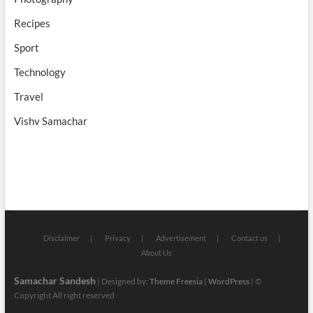
Recipes
Sport
Technology
Travel
Vishv Samachar
Disclaimer
Privacy
Advertisement
Contact us
About Us
Samachar Sandesh
| Designed by:
Theme Freesia
|
WordPress
| ©
Copyright All right reserved