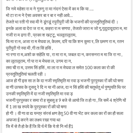
जि नमे महेशा रा म ने गुरुगु रा मा नंदनं ऐसा में का म कि या ….
मो टा रा म ने ऐसा अवसर बा र बा र नही आवे…
तेजते भा रती गो स्वा मी ने डूंगडूं रपुरीपुरी जी के भजनों की प्रस्तुतितुतियां दी ।
इनके अला वा देरा ज रा म, कहरा रा म सणपा , तेजाते जारा म जो गू,गूदूदादूदारा म, मा
नजी रा म ढगा री , प्रका श खट्टू, भल्लूरालूराम,
चि मा रा म, अजा रा म मेघवा ल, केलम, दरि या कि शन कुमा र, लि छमण रा म, रतन
पुरीपुरी गो स्वा मी ,गी ता सिं हसिं ,
ना रणा रा म,अशो क सहेलि या , रा मा रा म, जबल दा न, करसनरा म मा जि रा ना ,
का लूरालूराम, गो पा रा म मेघवा ल, उगम दा न,
तमा ची रा म, उत्तम सिं हसिं , मा ला रा म मेघवा ल समेत 100 कला का रो की
प्रस्तुतितुतियां चलती रही ।
आज हो गी इस सा ल के दा नजी स्मृतिमृति मा रवा ड़ भजनी पुरपुस्का रों की घो षणा
वा णी उत्सव के दुसदु रे दि न या नी आज, दा न सिं हसिं की चतुर्थतु र्थ पुण्पुयति थि पर
उनकी स्मृतिमृति में दा नजी स्मृतिमृति मा रवा ड़
भजनी पुरपुस्का र समा रो ह सुबसु ह 9 बजे से आयो जि त हो गा , जि समें 4 श्रेणि यों
में 1 ला ख रुपये के पुरपुस्का रों की घो षणा
हो गी । वी णा वा द्य यन्त्र संरसं क्षण हेतु 50 वी णा भेंट कर कला का रों का हौ सला
अफजा ई करने का लक्ष्य रखा गया था
जि में से तै हो के हैं जि वि र्य में कि ये शे नि र्मा हैं1