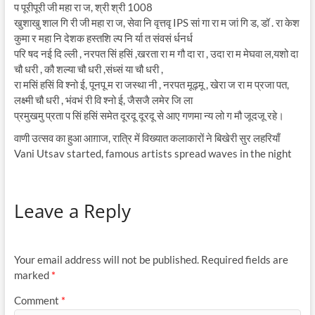
प पूरीपूरी जी महा रा ज, श्री श्री 1008
खुशाखु शाल गि री जी महा रा ज, सेवा नि वृत्तवृ IPS सां गा रा म जां गि ड, डॉ . रा केश
कुमा र महा नि देशक हस्तशि ल्प नि र्या त संवसं र्धनर्ध
परि षद नई दि ल्ली , नरपत सिं हसिं ,खरता रा म गौ दा रा , उदा रा म मेघवा ल,यशो दा
चौ धरी , कौ शल्या चौ धरी ,संध्सं या चौ धरी ,
रा मसिं हसिं वि श्नो ई, पूनपू म रा जस्था नी , नरपत मूढ़मू , खेरा ज रा म प्रजा पत,
लक्ष्मी चौ धरी , भंवभं री वि श्नो ई, जैसजै लमेर जि ला
प्रमुखमु प्रता प सिं हसिं समेत दूरदू दूरदू से आए गणमा न्य लो ग मौ जूदजू रहे।
वाणी उत्सव का हुआ आग़ाज, रात्रि में विख्यात कलाकारों ने बिखेरी सुर लहरियाँ
Vani Utsav started, famous artists spread waves in the night
Leave a Reply
Your email address will not be published.
Required fields are
marked
*
Comment
*