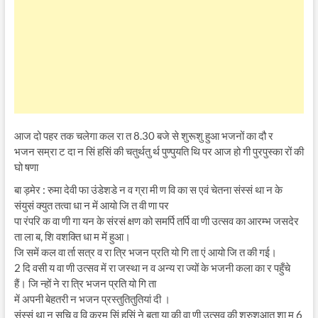
आज दो पहर तक चलेगा कल रा त 8.30 बजे से शुरूशु हुआ भजनों का दौ र
भजन सम्रा ट दा न सिं हसिं की चतुर्थतु र्थ पुण्पुयति थि पर आज हो गी पुरपुस्का रों की
घो षणा
बा ड़मेर : रुमा देवी फा उंडेशडे न व ग्रा मी ण वि का स एवं चेतना संस्सं था न के
संयुसं क्युत तत्वा धा न में आयो जि त वी णा पर
पा रंपरि क वा णी गा यन के संरसं क्षण को समर्पि तर्पि वा णी उत्सव का आरम्भ जसदेर
ता ला ब, शि वशक्ति धा म में हुआ।
जि समें कल वा र्ता सत्र व रा त्रि भजन प्रति यो गि ता एं आयो जि त की गई।
2 दि वसी य वा णी उत्सव में रा जस्था न व अन्य रा ज्यों के भजनी कला का र पहुँचे
हैं। जि न्हों ने रा त्रि भजन प्रति यो गि ता
में अपनी बेहतरी न भजन प्रस्तुतितुतियां दी ।
संस्सं था न सचि व वि क्रम सिं हसिं ने बता या की वा णी उत्सव की शुरुशुआत शा म 6