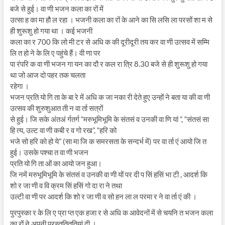
बजे से हुई। वा णी भजन कला का रों में
उत्सा ह का मा हौ ल रहा । भजनी कला का रों के आने का सि लसि ला परसों शा म से
ही शुरूशु हो गया था । कई भजनी
कला का र 700 कि लो मी टर से अधि क की दूरीदूरी तय कर वा णी उत्सव में सम्मि
लि त हो ने के लि ए पहुंचे हैं। वी णा पर
पा रंपरि क वा णी भजन गा यन का दौ र कल रा त्रि 8.30 बजे से ही शुरूशु हो गया
था जो आज दो पहर तक चलता
रहेगा ।
भजन प्रति यो गि ता के बा रे में अधि क जा नका री देते हुए उन्हों ने बता या की वा णी
उत्सव की शुरुशुआत ती न वा र्ता सत्रों
से हुई। जि सके अंतअं र्गतर्ग “मरुभूमिभूमि के संतसं व उनकी वा णि यां ”, “संतसं सा
हि त्य, उल्ट वा णी कबी र व गो रख”, “हरि को
भजे सो हरि को हो ये” (सा मा जि क समरसता के सन्दर्भ में) पर वा र्ता एं आयो जि त
हुई। उसके पश्चा त वा णी भजन
प्रति यो गि ता ओं का आयो जन हुआ।
जि नमें मरुभूमिभूमि के संतसं व उनकी वा णी यों पर दी प सिं हसिं भा टी , आदर्श कि
शो र जा णी व वि क्रम सिं हसिं गो दा रा ने तथा
उल्टी वा णी पर आदर्श कि शो र जा णी व सो हन ला ल परमा र ने वा र्ता एं की ।
पुरपुस्का र के लि ए प्रा प्त एक हजा र से अधि क आवेदनों में से चयनि त भजन कला
का रों ने अपनी प्रस्तुतितुतियां दी ।