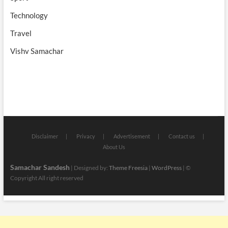
Technology
Travel
Vishv Samachar
Disclaimer
Privacy
Advertisement
Contact us
About Us
Samachar Sandesh
| Designed by:
Theme Freesia
|
WordPress
| ©
Copyright All right reserved