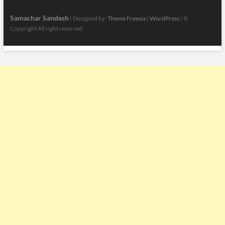
Samachar Sandesh
| Designed by:
Theme Freesia
|
WordPress
| ©
Copyright All right reserved