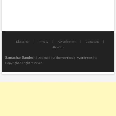
Disclaimer
Privacy
Advertisement
Contact us
About Us
Samachar Sandesh
| Designed by:
Theme Freesia
|
WordPress
| ©
Copyright All right reserved