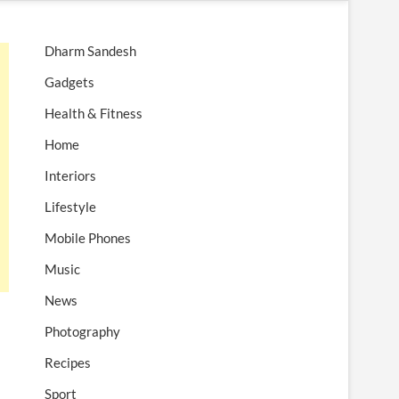
n
u
Dharm Sandesh
B
u
Gadgets
t
Health & Fitness
t
o
Home
n
Interiors
Lifestyle
Mobile Phones
Music
News
Photography
Recipes
Sport