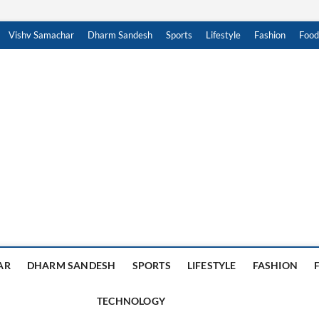
Vishv Samachar
Dharm Sandesh
Sports
Lifestyle
Fashion
Food
achar Sandesh
, हिंदी न्यूज़ , HINDI SAMACHAR, हिंदी समाचार
AR
DHARM SANDESH
SPORTS
LIFESTYLE
FASHION
TECHNOLOGY