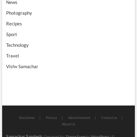
News
Photography
Recipes
Sport
Technology
Travel
Vishv Samachar
Disclaimer
Privacy
Advertisement
Contact us
About Us
Samachar Sandesh
| Designed by:
Theme Freesia
|
WordPress
| ©