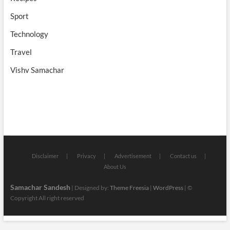
Sport
Technology
Travel
Vishv Samachar
Disclaimer
Privacy
Advertisement
Contact us
About Us
Samachar Sandesh
| Designed by:
Theme Freesia
|
WordPress
| ©
Copyright All right reserved