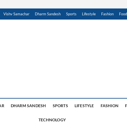
Vishv Samachar
Dharm Sandesh
Sports
Lifestyle
Fashion
Food
achar Sandesh
, हिंदी न्यूज़ , HINDI SAMACHAR, हिंदी समाचार
AR
DHARM SANDESH
SPORTS
LIFESTYLE
FASHION
TECHNOLOGY