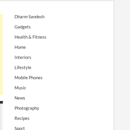
n
u
Dharm Sandesh
B
u
Gadgets
t
Health & Fitness
t
o
Home
n
Interiors
Lifestyle
Mobile Phones
Music
News
Photography
Recipes
Sport