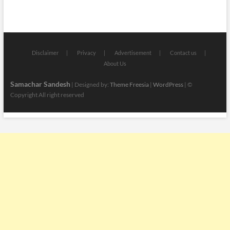
Disclaimer
Privacy
Advertisement
Contact us
About Us
Samachar Sandesh
| Designed by:
Theme Freesia
|
WordPress
| ©
Copyright All right reserved