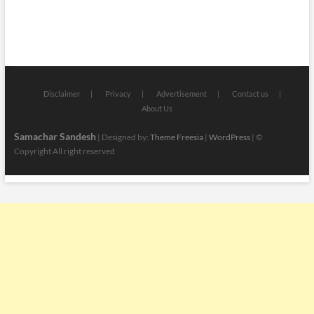
Disclaimer
Privacy
Advertisement
Contact us
About Us
Samachar Sandesh
| Designed by:
Theme Freesia
|
WordPress
| ©
Copyright All right reserved