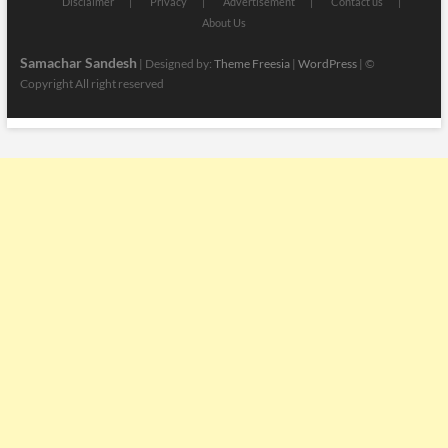
Disclaimer
Privacy
Advertisement
Contact us
About Us
Samachar Sandesh
| Designed by:
Theme Freesia
|
WordPress
| ©
Copyright All right reserved