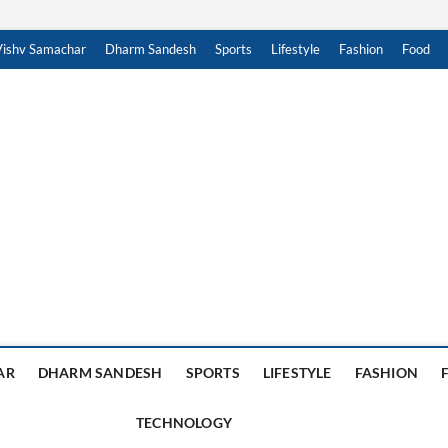
Vishv Samachar
Dharm Sandesh
Sports
Lifestyle
Fashion
Food
achar Sandesh
, हिंदी न्यूज़ , HINDI SAMACHAR, हिंदी समाचार
AR
DHARM SANDESH
SPORTS
LIFESTYLE
FASHION
TECHNOLOGY