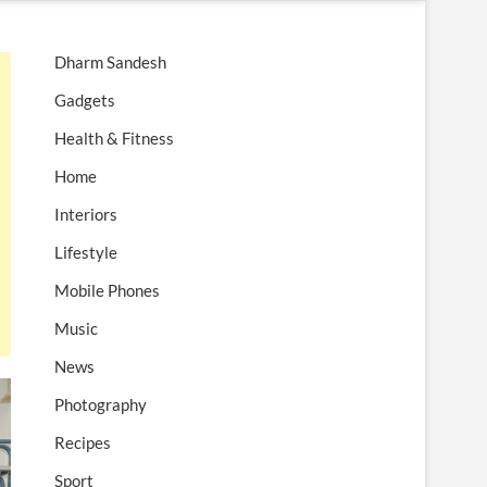
n
u
Dharm Sandesh
B
u
Gadgets
t
Health & Fitness
t
o
Home
n
Interiors
Lifestyle
Mobile Phones
Music
News
Photography
Recipes
Sport