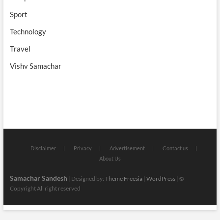
Sport
Technology
Travel
Vishv Samachar
Disclaimer
Privacy
Advertisement
Contact us
About Us
Samachar Sandesh
| Designed by:
Theme Freesia
|
WordPress
| ©
Copyright All right reserved