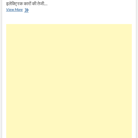
इलेक्ट्रिक कारों की तेजी…
सस्ती
View More
इलेक्ट्रिक
कार
EV
TATA
Tiago
भारत
में
लॉन्च,
सिर्फ
8.49
लाख
रुपये
कीमत