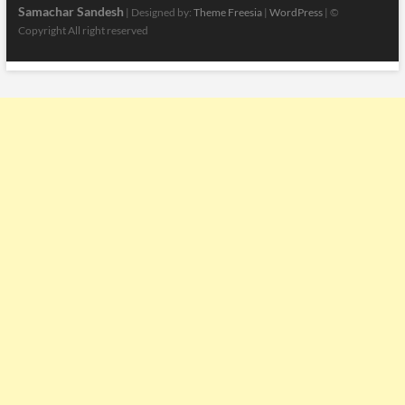
Samachar Sandesh
| Designed by:
Theme Freesia
|
WordPress
| ©
Copyright All right reserved