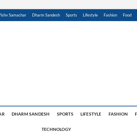
Vishv Samachar
Dharm Sandesh
Sports
Lifestyle
Fashion
Food
achar Sandesh
, हिंदी न्यूज़ , HINDI SAMACHAR, हिंदी समाचार
AR
DHARM SANDESH
SPORTS
LIFESTYLE
FASHION
TECHNOLOGY