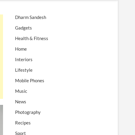
n
u
Dharm Sandesh
B
u
Gadgets
t
Health & Fitness
t
o
Home
n
Interiors
Lifestyle
Mobile Phones
Music
News
Photography
Recipes
Sport