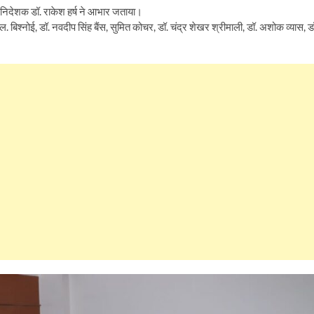
क निदेशक डॉ. राकेश हर्ष ने आभार जताया।
.एल. बिश्नोई, डॉ. नवदीप सिंह बैंस, सुमित कोचर, डॉ. चंद्र शेखर श्रीमाली, डॉ. अशोक व्यास, ड