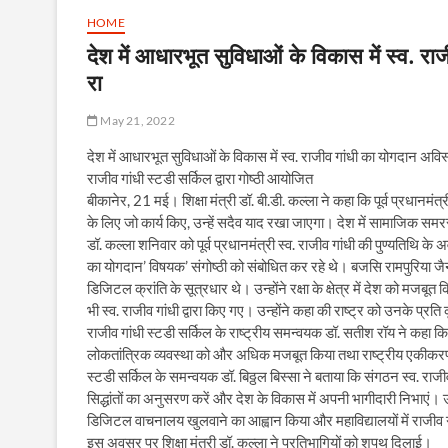
HOME
देश में आधारभूत सुविधाओं के विकास में स्व. र
रा
May 21, 2022
देश में आधारभूत सुविधाओं के विकास में स्व. राजीव गांधी का योगदान अवि
राजीव गांधी स्टडी सर्किल द्वारा गोष्ठी आयोजित
बीकानेर, 21 मई। शिक्षा मंत्री डॉ. बी.डी. कल्ला ने कहा कि पूर्व प्रधानमंत्
के लिए जो कार्य किए, उन्हें सदैव याद रखा जाएगा। देश में सामाजिक समर
डॉ. कल्ला शनिवार को पूर्व प्रधानमंत्री स्व. राजीव गांधी की पुण्यतिथि के
का योगदान’ विषयक’ संगोष्ठी को संबोधित कर रहे थे। बजसि रामपुरिया जैन वि
डिजिटल क्रांति के सूत्रधार थे। उन्होंने रक्षा के क्षेत्र में देश को मज
भी स्व. राजीव गांधी द्वारा किए गए। उन्होंने कहा की राष्ट्र को उनके प्रति
राजीव गांधी स्टडी सर्किल के राष्ट्रीय समन्वयक डॉ. सतीश रॉय ने कहा कि र
लोकतांत्रिक व्यवस्था को और अधिक मजबूत किया तथा राष्ट्रीय एकीकरण म
स्टडी सर्किल के समन्वयक डॉ. बिठ्ठल बिस्सा ने बताया कि संगठन स्व. राजीव गा
सिद्धांतों का अनुसरण करें और देश के विकास में अपनी भागीदारी निभाएं। उन्ह
डिजिटल वाचनालय खुलवाने का आह्वान किया और महाविद्यालयों में राजीव गा
इस अवसर पर शिक्षा मंत्री डॉ. कल्ला ने प्रतिभागियों को शपथ दिलाई।