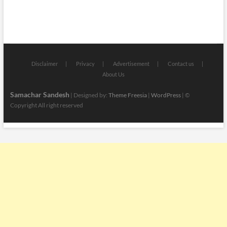
Disclaimer
Privacy
Advertisement
Contact us
About Us
Samachar Sandesh
| Designed by:
Theme Freesia
|
WordPress
| ©
Copyright All right reserved