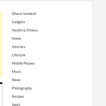
n
u
Dharm Sandesh
B
u
Gadgets
t
Health & Fitness
t
o
Home
n
Interiors
Lifestyle
Mobile Phones
Music
News
Photography
Recipes
Sport