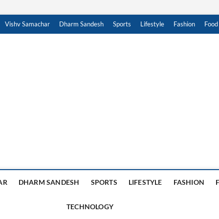
Vishv Samachar
Dharm Sandesh
Sports
Lifestyle
Fashion
Food
achar Sandesh
, हिंदी न्यूज़ , HINDI SAMACHAR, हिंदी समाचार
AR
DHARM SANDESH
SPORTS
LIFESTYLE
FASHION
TECHNOLOGY