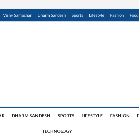
Vishv Samachar
Dharm Sandesh
Sports
Lifestyle
Fashion
Food
achar Sandesh
, हिंदी न्यूज़ , HINDI SAMACHAR, हिंदी समाचार
AR
DHARM SANDESH
SPORTS
LIFESTYLE
FASHION
TECHNOLOGY