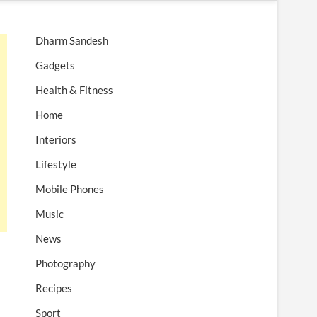
n
u
Dharm Sandesh
B
u
Gadgets
t
Health & Fitness
t
o
Home
n
Interiors
Lifestyle
Mobile Phones
Music
News
Photography
Recipes
Sport