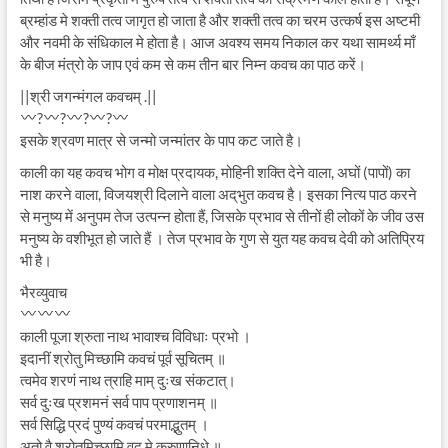
ब्रम्हांड मे शक्ती तत्व जागृत हो जाता है और शक्ती तत्व का चरम उत्कर्ष इस अष्टमी
और नवमी के संधिकाल मे होता है। आज अवश्य समय निकाल कर यथा सामर्थ्य माँ
के बीज मंत्रो के जाप एवं कम से कम तीन बार निम्न कवच का पाठ करें।
||श्री जगन्मंगल कवचम् .||
?
?
?
?
इसके श्रवण मात्र से जन्मो जन्मांतर के पाप कट जाते है।
काली का यह कवच भोग व मोक्ष प्रदायक, मोहिनी शक्ति देने वाला, अघों (पापों) का
नाश करने वाला, विजयश्री दिलाने वाला अद्‌भुत कवच है। इसका नित्य पाठ करने
से मनुष्य में अनुपम तेज उत्पन्न होता हैं, जिसके प्रभाव से तीनों ही लोकों के जीव उस
मनुष्य के वशीभूत हो जाते हैं । तेज प्रभाव के गुण से युत यह कवच देवी को अतिप्रिय
भी है।
भैरव्युवाच
काली पूजा श्रुता नाथ भावाश्च विविधाः प्रभो ।
इदानीं श्रोतु मिच्छामि कवचं पूर्व सूचितम् ॥
त्वमेव शरणं नाथ त्राहि माम् दुःख संकटात्।
सर्व दुःख प्रशमनं सर्व पाप प्रणाशनम् ॥
सर्व सिद्धि प्रदं पुण्यं कवचं परमाद्भुतम् ।
अतो वै श्रोतुमिच्छामि वद मे करुणानिधे ॥