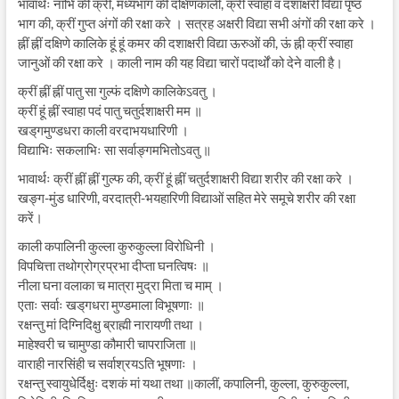
भावार्थः नाभि की क्रीं, मध्यभाग की दक्षिणकाली, क्रीं स्वाहा व दशाक्षरी विद्या पृष्ठ
भाग की, क्रीं गुप्त अंगों की रक्षा करे । सत्रह अक्षरी विद्या सभी अंगों की रक्षा करे ।
ह्नीं ह्नीं दक्षिणे कालिके हूं हूं कमर की दशाक्षरी विद्या ऊरुओं की, ऊं ह्नी क्रीं स्वाहा
जानुओं की रक्षा करे । काली नाम की यह विद्या चारों पदार्थों को देने वाली है।
क्रीं ह्नीं ह्नीं पातु सा गुल्फं दक्षिणे कालिकेऽवतु ।
क्रीं हूं ह्नीं स्वाहा पदं पातु चतुर्दशाक्षरी मम ॥
खड्‌गमुण्डधरा काली वरदाभयधारिणी ।
विद्याभिः सकलाभिः सा सर्वाङ्गमभितोऽवतु ॥
भावार्थः क्रीं ह्नीं ह्नीं गुल्फ की, क्रीं हूं ह्नीं चतुर्दशाक्षरी विद्या शरीर की रक्षा करे ।
खङ्ग-मुंड धारिणी, वरदात्री-भयहारिणी विद्याओं सहित मेरे समूचे शरीर की रक्षा
करें।
काली कपालिनी कुल्ला कुरुकुल्ला विरोधिनी ।
विपचित्ता तथोग्रोग्रप्रभा दीप्ता घनत्विषः ॥
नीला घना वलाका च मात्रा मुद्रा मिता च माम् ।
एताः सर्वाः खड्‌गधरा मुण्डमाला विभूषणाः ॥
रक्षन्तु मां दिग्निदिक्षु ब्राह्मी नारायणी तथा ।
माहेश्वरी च चामुण्डा कौमारी चापराजिता ॥
वाराही नारसिंही च सर्वाश्रयऽति भूषणाः ।
रक्षन्तु स्वायुधेर्दिक्षुः दशकं मां यथा तथा ॥कालीं, कपालिनी, कुल्ला, कुरुकुल्ला,