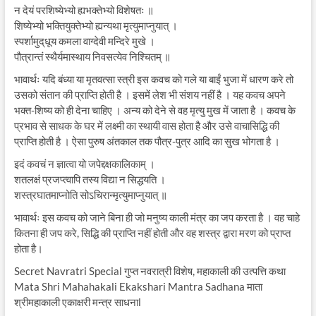
न देयं परशिष्येभ्यो ह्यभक्तेभ्यो विशेषतः ॥
शिष्येभ्यो भक्तियुक्तेभ्यो ह्यन्यथा मृत्युमाप्नुयात् ।
स्पर्शामुद्‌धूय कमला वाग्देवी मन्दिरे मुखे ।
पौत्रान्तं स्थैर्यमास्थाय निवसत्येव निश्चितम् ॥
भावार्थः यदि बंध्या या मृतवत्सा स्त्री इस कवच को गले या बाईं भुजा में धारण करे तो
उसको संतान की प्राप्ति होती है । इसमें लेश भी संशय नहीं है । यह कवच अपने
भक्त-शिष्य को ही देना चाहिए । अन्य को देने से वह मृत्यु मुख में जाता है । कवच के
प्रभाव से साधक के घर में लक्ष्मी का स्थायी वास होता है और उसे वाचासिद्धि की
प्राप्ति होती है । ऐसा पुरुष अंतकाल तक पौत्र-पुत्र आदि का सुख भोगता है ।
इदं कवचं न ज्ञात्वा यो जपेद्दक्षकालिकाम् ।
शतलक्षं प्रजप्त्वापि तस्य विद्या न सिद्धयति ।
शस्त्रघातमाप्नोति सोऽचिरान्मृत्युमाप्नुयात् ॥
भावार्थः इस कवच को जाने बिना ही जो मनुष्य काली मंत्र का जप करता है । वह चाहे
कितना ही जप करे, सिद्धि की प्राप्ति नहीं होती और वह शस्त्र द्वारा मरण को प्राप्त
होता है।
Secret Navratri Special गुप्त नवरात्री विशेष, महाकाली की उत्पत्ति कथा
Mata Shri Mahahakali Ekakshari Mantra Sadhana माता
श्रीमहाकाली एकाक्षरी मन्त्र साधनाl