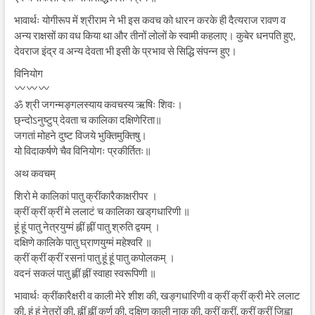
भावार्थः योगीरूप में श्रीराम ने भी इस कवच को धारन करके ही दैत्यराज रावण व
अन्य राक्षसों का वध किया था और तीनों लोलों के स्वामी कहलाए। कुबेर धनपति हुए,
देवराज इंद्र व अन्य देवता भी इसी के प्रभाव से सिद्धि संपन्न हुए।
विनियोग
ॐ श्री जगन्मङ्गलस्याय कवचस्य ऋषिः शिवः।
छ्न्दोऽनुष्टुप् देवता च कालिका दक्षिणेरिता॥
जगतां मोहने दुष्ट विजये भुक्तिमुक्तिषु।
यो विदाकर्षणे चैव विनियोगः प्रकीर्तितः॥
अथ कवचम्
शिरो मे कालिकां पातु क्रींकारैकाक्षरीपर ।
क्रीं क्रीं क्रीं मे ललाटं च कालिका खड्‌गधारिणी ॥
हूं हूं पातु नेत्रयुग्मं ह्नीं ह्नीं पातु श्रुति द्वयम् ।
दक्षिणे कालिके पातु घ्राणयुग्मं महेश्वरि ॥
क्रीं क्रीं क्रीं रसनां पातु हूं हूं पातु कपोलकम् ।
वदनं सकलं पातु ह्णीं ह्नीं स्वाहा स्वरूपिणी ॥
भावार्थः क्रींकारैक्षरी व काली मेरे शीश की, खङ्गधारिणी व क्रीं क्रीं क्री मेरे ललाट
की, हूं हूं नेत्रों की, ह्नीं ह्नीं कर्ण की, दक्षिण काली नाक की, क्रीं क्रीं, क्रीं क्रीं जिह्वा