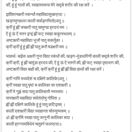
कीं, हूं हूं गालों की, स्वाहास्वरूपा मेरे समूचे शरीर की रक्ष करें ।
द्वाविंशत्यक्षरी स्कन्धौ महाविद्यासुखप्रदा ।
खड्‌गमुण्डधरा काली सर्वाङ्गभितोऽवतु ॥
क्रीं हूं ह्नीं त्र्यक्षरी पातु चामुण्डा ह्रदयं मम ।
ऐं हूं ऊं ऐं स्तन द्वन्द्वं ह्नीं फट् स्वाहा ककुत्स्थलम् ॥
अष्टाक्षरी महाविद्या भुजौ पातु सकर्तुका ।
क्रीं क्रीं हूं हूं ह्नीं ह्नीं पातु करौ षडक्षरी मम ॥
भावार्थः बाईस अक्षरी गुप्त विद्या स्कंधों की, खङ्ग-मुंडधारिणी काली समूचे शरीर की,
क्रीं क्री, हूं ह्नीं चामुंडा ह्रदय की, ऐं हूं ऊं ऐं स्तनों की, ह्नी फट् स्वाहा पृष्ठभाग की,
अष्टाक्षरी विद्या बाहों की, क्रीं क्रीं हूं हूं ह्नीं ह्नीं विद्या हाथों की रक्षा करें।
क्रीं नाभिं मध्यदेशं च दक्षिणे कालिकेऽवतु ।
क्रीं स्वाहा पातु पृष्ठं च कालिका सा दशाक्षरी ॥
क्रीं मे गुह्नं सदा पातु कालिकायै नमस्ततः ।
सप्ताक्षरी महाविद्या सर्वतंत्रेषु गोपिता ॥
ह्नीं ह्नीं दक्षिणे कालिके हूं हूं पातु कटिद्वयम् ।
काली दशाक्षरी विद्या स्वाहान्ता चोरुयुग्मकम् ॥
ॐ ह्नीं क्रींमे स्वाहा पातु जानुनी कालिका सदा ।
काली ह्रन्नामविधेयं चतुवर्ग फलप्रदा॥