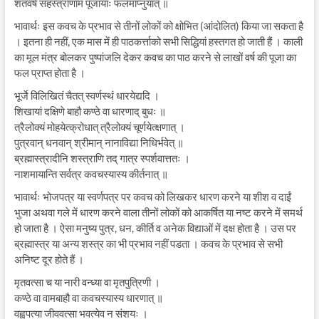
शतवर्ष सहस्त्राणाम पूजायाः फलमाप्नुयात् ॥
भावार्थः इस कवच के प्रभाव से तीनों लोकों को क्षोभित (आंदोलित) किया जा सकता है
। इतना ही नहीं, एक मास में ही पाठकर्त्ताको सभी सिद्धियां हस्तगत हो जाती हैं । काली
का मूल मंत्र बोलकर पुष्पांजलि देकर कवच का पाठ करने से लाखों वर्ष की पूजा का
फल प्राप्त होता है ।
भूर्जे विलिखितं चैतत् स्वर्णस्थं धारयेद्यदि ।
शिखायां दक्षिणे बाहौ कण्ठे वा धारणाद् बुधः ॥
त्रैलोक्यं मोहयेत्क्रोधात् त्रैलोक्यं चूर्णयेत्क्षणात् ।
पुत्रवान् धनवान् श्रीमान् नानाविद्या निधिर्भवेत् ॥
ब्रह्मास्त्रादीनि शस्त्राणि तद् गात्र स्पर्शवात्ततः ।
नाशमायान्ति सर्वत्र कवचस्यास्य कीर्तनात् ॥
भावार्थः भोजपत्र या स्वर्णपत्र पर कवच को लिखकर धारण करने या शीश व दाईं
भुजा अथवा गले में धारण करने वाला तीनों लोकों को आकर्षित या नष्ट करने में समर्थ
हो जाता है । ऐसा मनुष्य पुत्र, धन, कीर्ति व अनेक विद्याओं में दक्ष होता है । उस पर
ब्रह्मास्त्र या अन्य शस्त्र का भी प्रभाव नहीं पडता । कवच के प्रभाव से सभी
अनिष्ट दूर होते हैं ।
मृतवत्सा च या नारी वन्ध्या वा मृतपुत्रिणी ।
कण्ठे वा वामबाहौ वा कवचस्यास्य धारणात् ॥
वह्वपत्या जीववत्सा भवत्येव न संशयः ।