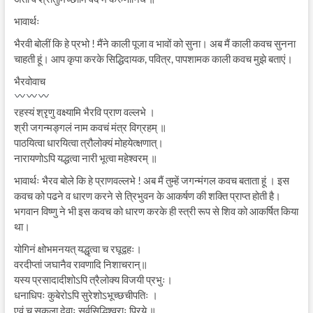
भावार्थः
भैरवी बोलीं कि हे प्रभो ! मैंने काली पूजा व भावों को सुना। अब मैं काली कवच सुनना
चाहती हूं। आप कृपा करके सिद्धिदायक, पवित्र, पापशामक काली कवच मुझे बताएं।
भैरवोवाच
रहस्यं श्रृणु वक्ष्यामि भैरवि प्राण वल्लभे ।
श्री जगन्मङ्गलं नाम कवचं मंत्र विग्रहम् ॥
पाठयित्वा धारयित्वा त्रौलोक्यं मोहयेत्क्षणात्।
नारायणोऽपि यद्धत्वा नारी भूत्वा महेश्वरम् ॥
भावार्थः भैरव बोले कि हे प्राणवल्लभे ! अब मैं तुम्हें जगन्मंगल कवच बताता हूं । इस
कवच को पढने व धारण करने से त्रिभुवन के आकर्षण की शक्ति प्राप्त होती है।
भगवान विष्णु ने भी इस कवच को धारण करके ही स्त्री रूप से शिव को आकर्षित किया
था।
योगिनं क्षोभमनयत् यद्धृत्वा च रघूद्वहः।
वरदीप्तां जघानैव रावणादि निशाचरान्॥
यस्य प्रसादादीशोऽपि त्रैलोक्य विजयी प्रभुः।
धनाधिपः कुबेरोऽपि सुरेशोऽभूच्छचीपतिः ।
एवं च सकला देवाः सर्वसिद्धिश्वराः प्रिये ॥