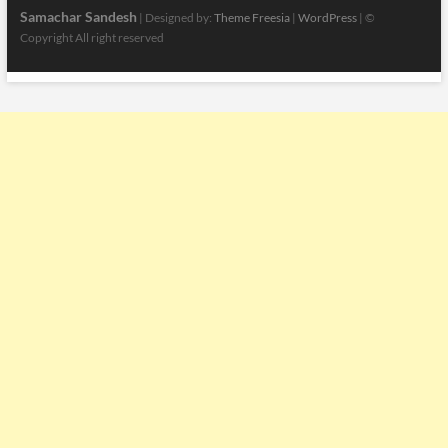
Samachar Sandesh
| Designed by:
Theme Freesia
|
WordPress
| ©
Copyright All right reserved