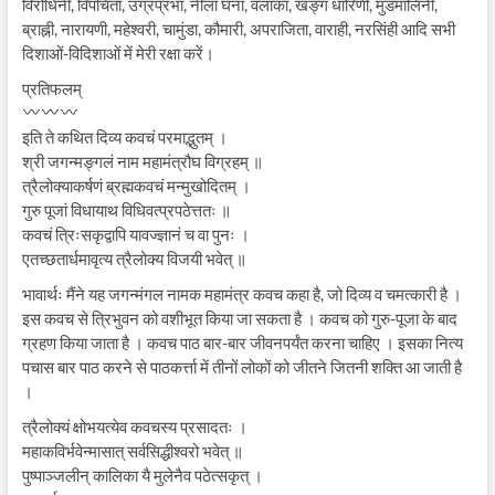
विरोधिनी, विपचिता, उग्रप्रभा, नीला घना, वलाका, खङ्ग धारिणी, मुंडमालिनी,
ब्राह्नी, नारायणी, महेश्वरी, चामुंडा, कौमारी, अपराजिता, वाराही, नरसिंही आदि सभी
दिशाओं-विदिशाओं में मेरी रक्षा करें।
प्रतिफलम्
इति ते कथित दिव्य कवचं परमाद्भुतम् ।
श्री जगन्मङ्गलं नाम महामंत्रौघ विग्रहम् ॥
त्रैलोक्याकर्षणं ब्रह्मकवचं मन्मुखोदितम् ।
गुरु पूजां विधायाथ विधिवत्प्रपठेत्ततः ॥
कवचं त्रिःसकृद्वापि यावज्ज्ञानं च वा पुनः ।
एतच्छतार्धमावृत्य त्रैलोक्य विजयी भवेत् ॥
भावार्थः मैंने यह जगन्मंगल नामक महामंत्र कवच कहा है, जो दिव्य व चमत्कारी है ।
इस कवच से त्रिभुवन को वशीभूत किया जा सकता है । कवच को गुरु-पूजा के बाद
ग्रहण किया जाता है । कवच पाठ बार-बार जीवनपर्यंत करना चाहिए । इसका नित्य
पचास बार पाठ करने से पाठकर्त्ता में तीनों लोकों को जीतने जितनी शक्ति आ जाती है
।
त्रैलोक्यं क्षोभयत्येव कवचस्य प्रसादतः ।
महाकविर्भवेन्मासात् सर्वसिद्धीश्वरो भवेत् ॥
पुष्पाञ्जलीन् कालिका यै मुलेनैव पठेत्सकृत् ।