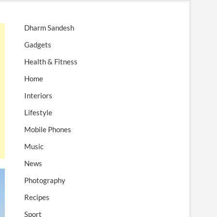
n
u
Dharm Sandesh
B
u
Gadgets
t
Health & Fitness
t
o
Home
n
Interiors
Lifestyle
Mobile Phones
Music
News
Photography
Recipes
Sport