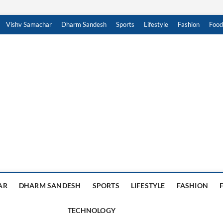
Vishv Samachar
Dharm Sandesh
Sports
Lifestyle
Fashion
Food
achar Sandesh
, हिंदी न्यूज़ , HINDI SAMACHAR, हिंदी समाचार
AR
DHARM SANDESH
SPORTS
LIFESTYLE
FASHION
TECHNOLOGY