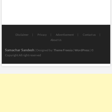
Disclaimer
Privacy
Advertisement
Contact us
About Us
Samachar Sandesh
| Designed by:
Theme Freesia
|
WordPress
| ©
Copyright All right reserved