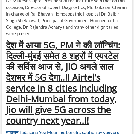
Dr. Mukesh Gupta, President of the Institute said that on this
occasion, Director of Expert Diagnostics, Mr. Jaikaran Charan,
in-charge of Raj Bhavan Homoeopathic Hospital Dr. Balbir
Singh Shekhawat, Principal of Government Homoeopathic
College, Dr. Rajendra Acharya and many other dignitaries
were present.
देश में आया 5G, PM ने की लॉन्चिंग:
दिल्ली-मुंबई समेत 8 शहरों में एयरटेल
की सर्विस आज से, JIO अगले साल
देशभर में 5G देगा..!! Airtel’s
service in 8 cities including
Delhi-Mumbai from today,
Jio will give 5G across the
country next year..!!
ताडासन Tadasana Yog Meaning, benefit, caution by yogguru