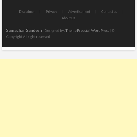
Disclaimer
Privacy
Advertisement
Contact us
About Us
Samachar Sandesh
| Designed by:
Theme Freesia
|
WordPress
| ©
Copyright All right reserved