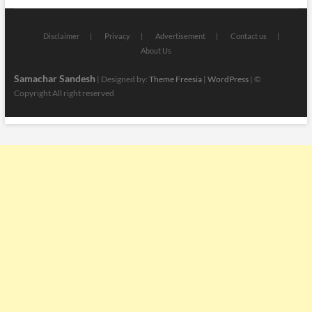
Disclaimer
Privacy
Advertisement
Contact us
About Us
Samachar Sandesh
| Designed by:
Theme Freesia
|
WordPress
| ©
Copyright All right reserved